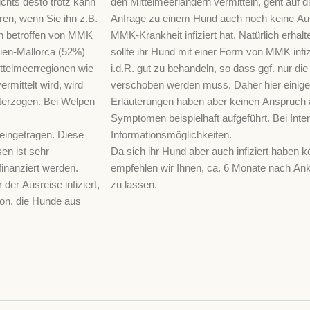
hts desto trotz kann
den Mittelmeerländern vermitteln, geht auf 
ren, wenn Sie ihn z.B.
Anfrage zu einem Hund auch noch keine Ausk
en betroffen von MMK
MMK-Krankheit infiziert hat. Natürlich erhalt
ien-Mallorca (52%)
sollte ihr Hund mit einer Form von MMK infi
ittelmeerregionen wie
i.d.R. gut zu behandeln, so dass ggf. nur 
rmittelt wird, wird
verschoben werden muss. Daher hier einige
nterzogen. Bei Welpen
Erläuterungen haben aber keinen Anspruch au
Symptomen beispielhaft aufgeführt. Bei Intere
eingetragen. Diese
Informationsmöglichkeiten.
en ist sehr
Da sich ihr Hund aber auch infiziert haben 
finanziert werden.
empfehlen wir Ihnen, ca. 6 Monate nach Anku
er Ausreise infiziert,
zu lassen.
ion, die Hunde aus