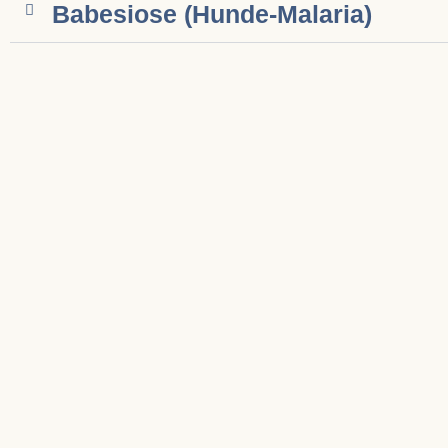
Babesiose ­(Hunde-Malaria)
Anaplasmose
Hepatozoonose
Filariosen
info@tierrettung-international.de