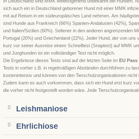
In Deutschland sind MMK weitestgehend unbekannt bei Hunden. Nic
sich auch ein in Deutschland geborener Hund mit einer MMK infizie
mit auf Reisen in ein südeuropäisches Land nehmen. Am häufigst
sind Hunde aus Frankreich (66%) Spanien-Andalusien (42%), Span
und Italien/Sizilien (60%). Seltener in den anderen angrenzenden M
Portugal (20%) und Griechenland (22%). Jeder Hund, der von uns ve
kurz vor seiner Ausreise einem Schnelltest (Snaptest) auf MMK u
und Junghunden ist ein vollständiger Test nicht möglich.
Die Ergebnisse dieses Tests sind auf der letzten Seite im
EU Pass
Tests in vorher z.B. in regelmäßigen Abständen durchführen zu lass
kostenintensiv und können von den Tierschutzorganisationen nicht 
Zudem kann es auch vorkommen, dass sich ein Hund erst kurz vor d
die vorher nicht festgestellt worden wäre. Jede Tierschutzorganisat
Leishmaniose
Ehrlichiose