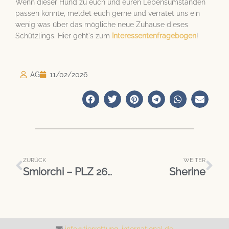
Wenn dieser Hund zu euch und euren Lebensumständen
passen könnte, meldet euch gerne und verratet uns ein
wenig was über das mögliche neue Zuhause dieses
Schützlings. Hier geht´s zum
Interessentenfragebogen
!
AG
11/02/2026
Zurück
Näc
ZURÜCK
WEITER
Smiorchi – PLZ 26683
Sherine