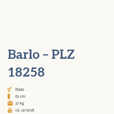
Barlo – PLZ
18258
Rüde
61 cm
27 kg
ca. 12/2018