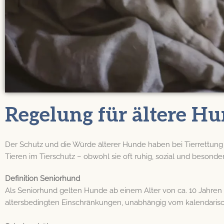
Regelung für ältere H
Der Schutz und die Würde älterer Hunde haben bei Tierrettun
Tieren im Tierschutz – obwohl sie oft ruhig, sozial und besonde
Definition Seniorhund
Als Seniorhund gelten Hunde ab einem Alter von ca. 10 Jahren
altersbedingten Einschränkungen, unabhängig vom kalendarisc