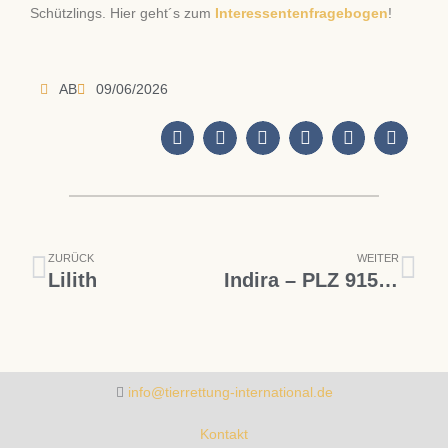
Schützlings. Hier geht´s zum
Interessentenfragebogen
!
AB
09/06/2026
Zurück
Näc
ZURÜCK
WEITER
Lilith
Indira – PLZ 91587
info@tierrettung-international.de
Kontakt