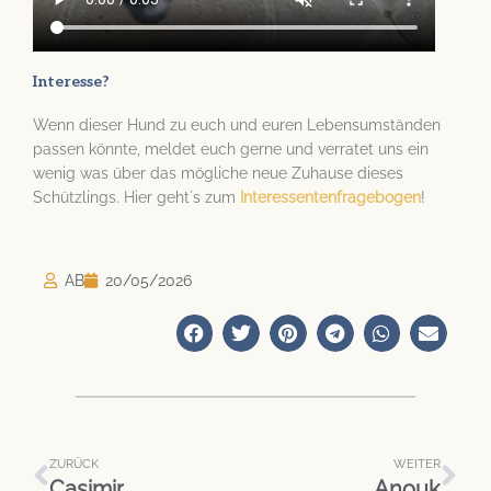
Interesse?
Wenn dieser Hund zu euch und euren Lebensumständen
passen könnte, meldet euch gerne und verratet uns ein
wenig was über das mögliche neue Zuhause dieses
Schützlings. Hier geht´s zum
Interessentenfragebogen
!
AB
20/05/2026
Zurück
Näc
ZURÜCK
WEITER
Casimir
Anouk