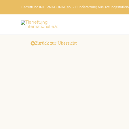
Zum
Tierrettung INTERNATIONAL e.V. - Hunderettung aus Tötungsstatio
Inhalt
springen
Zurück zur Übersicht