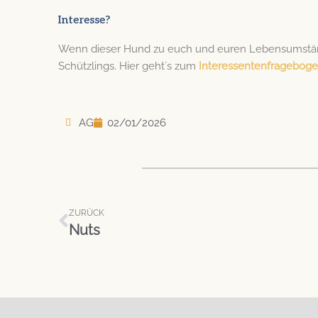
Interesse?
Wenn dieser Hund zu euch und euren Lebensumständ
Schützlings. Hier geht´s zum
Interessentenfragebog
AG
02/01/2026
Zurück
ZURÜCK
Nuts