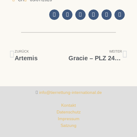
Zurück
Näc
ZURÜCK
WEITER
Artemis
Gracie – PLZ 24852
info@tierrettung-international.de
Kontakt
Datenschutz
Impressum
Satzung