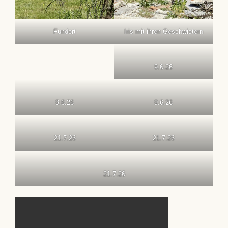
Fundort
Iris mit ihren Geschwistern
9.6.26
9.6.26
9.6.26
21.7.26
21.7.26
21.7.26