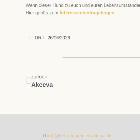
Wenn dieser Hund zu euch und euren Lebensumständen p
Hier geht´s zum
Interessentenfragebogen
!
DR
26/06/2026
Zurück
ZURÜCK
Akeeva
info@tierrettung-international.de