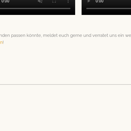
en passen könnte, meldet euch gerne und verratet uns ein we
en
!