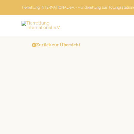
Zum
Tierrettung INTERNATIONAL e.V. - Hunderettung aus Tötungsstatio
Inhalt
springen
Zurück zur Übersicht