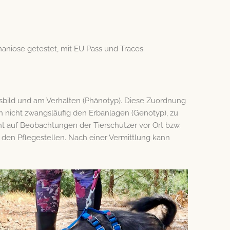
hmaniose getestet, mit EU Pass und Traces.
sbild und am Verhalten (Phänotyp). Diese Zuordnung
h nicht zwangsläufig den Erbanlagen (Genotyp), zu
t auf Beobachtungen der Tierschützer vor Ort bzw.
r den Pflegestellen. Nach einer Vermittlung kann