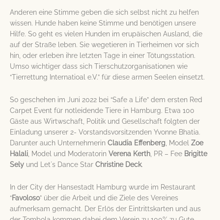
Anderen eine Stimme geben die sich selbst nicht zu helfen
wissen. Hunde haben keine Stimme und benötigen unsere
Hilfe. So geht es vielen Hunden im erupäischen Ausland, die
auf der Straße leben. Sie wegetieren in Tierheimen vor sich
hin, oder erleben ihre letzten Tage in einer Tötungsstation.
Umso wichtiger dass sich Tierschutzorganisationen wie
“Tierrettung Internatioal e.V.” für diese armen Seelen einsetzt.
So geschehen im Juni 2022 bei “Safe a Life” dem ersten Red
Carpet Event für notleidende Tiere in Hamburg. Etwa 100
Gäste aus Wirtwschaft, Politik und Gesellschaft folgten der
Einladung unserer 2- Vorstandsvorsitzenden Yvonne Bhatia.
Darunter auch Unternehmerin
Claudia Effenberg
, Model
Zoe
Halali
, Model und Moderatorin
Verena Kerth
, PR – Fee
Brigitte
Sely
und Let´s Dance Star
Christine Deck
.
In der City der Hansestadt Hamburg wurde im Restaurant
“
Favoloso
” über die Arbeit und die Ziele des Vereines
aufmerksam gemacht. Der Erlös der Eintrittskarten und aus
der Tombola kommen dabei dem Verein zu 100% zu Gute.