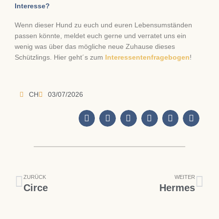
Interesse?
Wenn dieser Hund zu euch und euren Lebensumständen
passen könnte, meldet euch gerne und verratet uns ein
wenig was über das mögliche neue Zuhause dieses
Schützlings. Hier geht´s zum
Interessentenfragebogen
!
CH
03/07/2026
Zurück
Näc
ZURÜCK
WEITER
Circe
Hermes