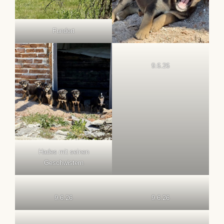
Fundort
9.6.26
Hades mit seinen
Geschwistern
9.6.26
9.6.26