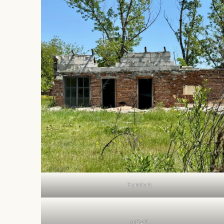
Fundort
9.6.26