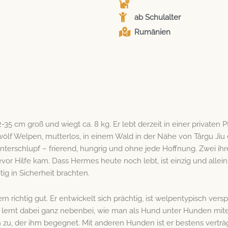
ab Schulalter
Rumänien
2-35 cm groß und wiegt ca. 8 kg. Er lebt derzeit in einer privaten
 Zwölf Welpen, mutterlos, in einem Wald in der Nähe von Târgu Jiu
terschlupf – frierend, hungrig und ohne jede Hoffnung. Zwei i
vor Hilfe kam. Dass Hermes heute noch lebt, ist einzig und allei
tig in Sicherheit brachten.
ichtig gut. Er entwickelt sich prächtig, ist welpentypisch versp
 lernt dabei ganz nebenbei, wie man als Hund unter Hunden mi
en zu, der ihm begegnet. Mit anderen Hunden ist er bestens vertr