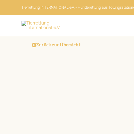
Zum
Tierrettung INTERNATIONAL e.V. - Hunderettung aus Tötungsstatio
Inhalt
springen
Zurück zur Übersicht