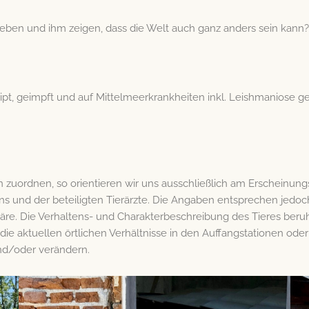
en und ihm zeigen, dass die Welt auch ganz anders sein kann?
chipt, geimpft und auf Mittelmeerkrankheiten inkl. Leishmaniose ge
uordnen, so orientieren wir uns ausschließlich am Erscheinung
s und der beteiligten Tierärzte. Die Angaben entsprechen jedoc
e. Die Verhaltens- und Charakterbeschreibung des Tieres beruh
 die aktuellen örtlichen Verhältnisse in den Auffangstationen ode
und/oder verändern.