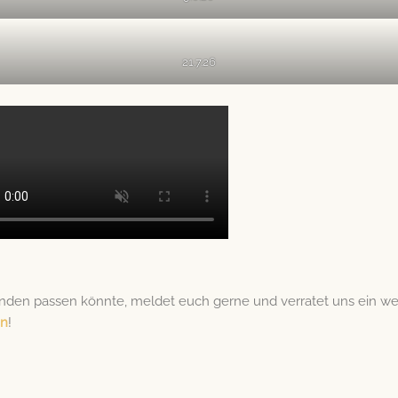
21.7.26
en passen könnte, meldet euch gerne und verratet uns ein we
en
!