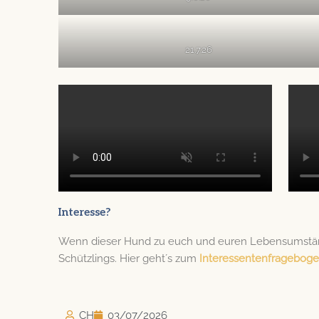
21.7.26
Interesse?
Wenn dieser Hund zu euch und euren Lebensumständ
Schützlings. Hier geht´s zum
Interessentenfragebog
CH
03/07/2026