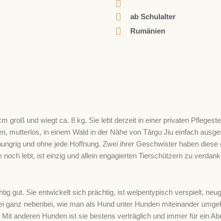
ab Schulalter
Rumänien
 cm groß und wiegt ca. 8 kg. Sie lebt derzeit in einer privaten Pflege
pen, mutterlos, in einem Wald in der Nähe von Târgu Jiu einfach ausge
hungrig und ohne jede Hoffnung. Zwei ihrer Geschwister haben diese
ch lebt, ist einzig und allein engagierten Tierschützern zu verdanken
g gut. Sie entwickelt sich prächtig, ist welpentypisch verspielt, neu
ei ganz nebenbei, wie man als Hund unter Hunden miteinander umge
t. Mit anderen Hunden ist sie bestens verträglich und immer für ein A