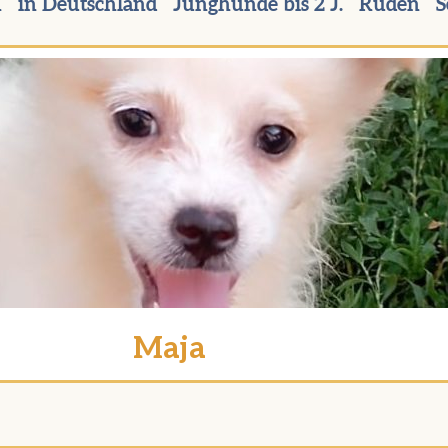
n
in Deutschland
Junghunde bis 2 J.
Rüden
S
Maja