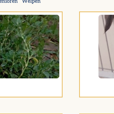
enioren
Welpen