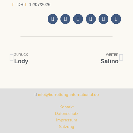
DR
12/07/2026
Zurück
Näc
ZURÜCK
WEITER
Lody
Salino
info@tierrettung-international.de
Kontakt
Datenschutz
Impressum
Satzung