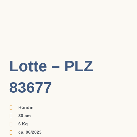
Lotte – PLZ
83677
Hündin
30 cm
6 Kg
ca. 06/2023