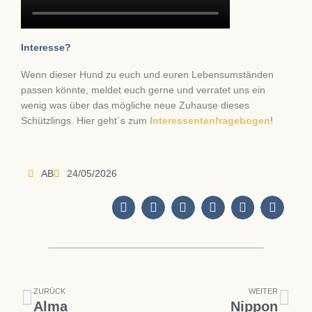
Interesse?
Wenn dieser Hund zu euch und euren Lebensumständen
passen könnte, meldet euch gerne und verratet uns ein
wenig was über das mögliche neue Zuhause dieses
Schützlings. Hier geht´s zum
Interessentenfragebogen
!
AB
24/05/2026
Zurück
Näc
ZURÜCK
WEITER
Alma
Nippon