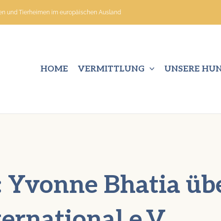
nen und Tierheimen im europäischen Ausland
HOME
VERMITTLUNG
UNSERE HU
: Yvonne Bhatia übe
ernational e.V.