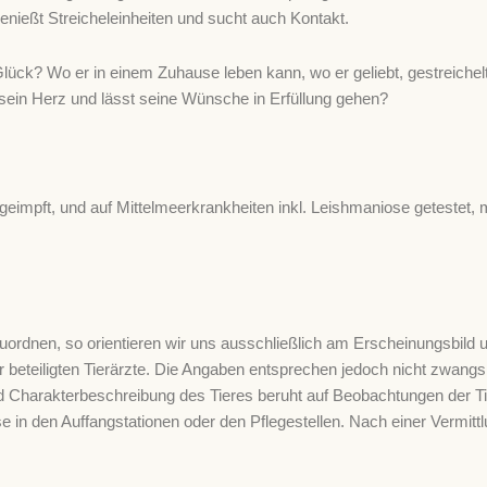
genießt Streicheleinheiten und sucht auch Kontakt.
ck? Wo er in einem Zuhause leben kann, wo er geliebt, gestreichelt
in Herz und lässt seine Wünsche in Erfüllung gehen?
pt, geimpft, und auf Mittelmeerkrankheiten inkl. Leishmaniose getestet,
dnen, so orientieren wir uns ausschließlich am Erscheinungsbild u
beteiligten Tierärzte. Die Angaben entsprechen jedoch nicht zwang
d Charakterbeschreibung des Tieres beruht auf Beobachtungen der Tie
sse in den Auffangstationen oder den Pflegestellen. Nach einer Vermitt