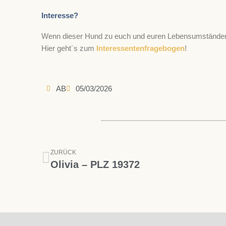
Interesse?
Wenn dieser Hund zu euch und euren Lebensumständen p
Hier geht´s zum
Interessentenfragebogen
!
AB
05/03/2026
Zurück
ZURÜCK
Olivia – PLZ 19372