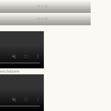
26.2.26
24.4.26
ierschützerin