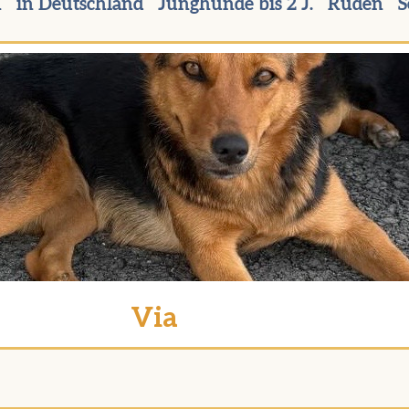
n
in Deutschland
Junghunde bis 2 J.
Rüden
S
Via