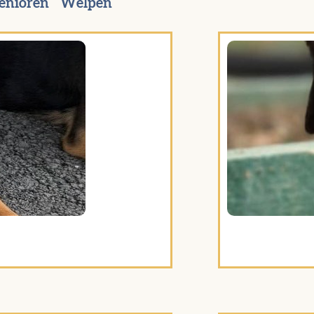
enioren
Welpen