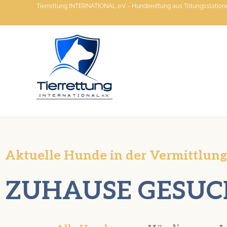
Zum
Tierrettung INTERNATIONAL e.V. - Hunderettung aus Tötungsstatio
Inhalt
springen
Aktuelle Hunde in der Vermittlung
ZUHAUSE GESUC