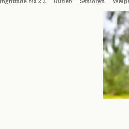
unghunde bis 2 J.
Rüden
Senioren
Welp